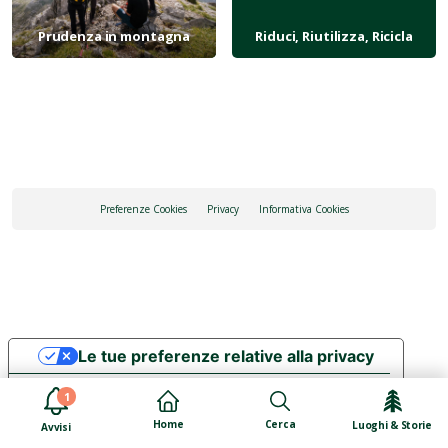
Prudenza in montagna
Riduci, Riutilizza, Ricicla
Preferenze Cookies
Privacy
Informativa Cookies
Le tue preferenze relative alla privacy
Informativa sulla raccolta
1
Cerca
Home
Luoghi & Storie
Avvisi