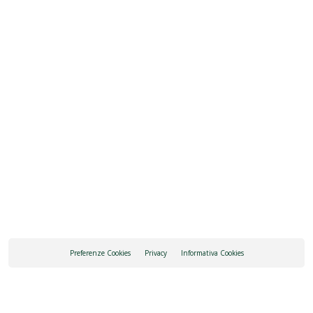
Piazza Italia Unita, 10 - 38010 Fai della
Paganella (TN)
FAI DELLA PAGANELLA
+393277057325
COME ARRIVARE
Preferenze Cookies
Privacy
Informativa Cookies