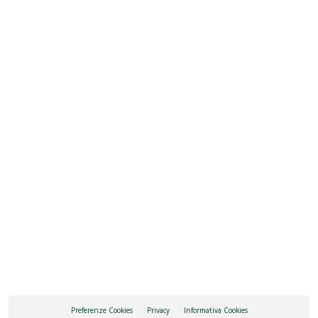
(TN)
FAI DELLA PAGANELLA
+390461583217
pizzeriakeller@virgilio.it
RICHIEDI INFORMAZIONI
COME ARRIVARE
Preferenze Cookies
Privacy
Informativa Cookies