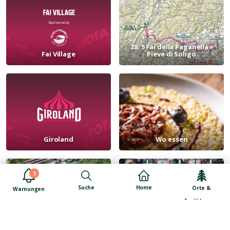
28. 5 Fai della Paganella -
Fai Village
Pieve di Soligo
Giroland
Wo essen
1
Suche
Home
Orte &
Warnungen
Erzählungen
Events am 27. Mai
Events am 28. Mai