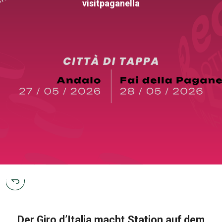
visitpaganella
Der Giro d’Italia macht Station auf dem