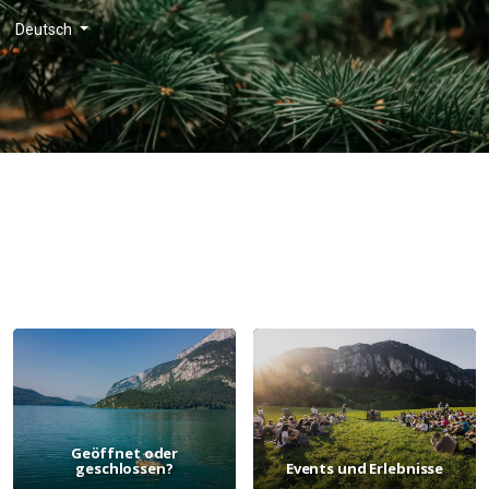
Deutsch
ALLE PRAKTISCHE INFORMATIONEN
Organisiere deinen Paganella-Urlaub. Für dich allein, mit der Familie oder
mit Freunden. An Orten, die dich zum Schwingen bringen.
Geöffnet oder
geschlossen?
Events und Erlebnisse