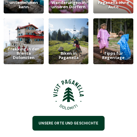
unternehmen
Wanderungen in
Paganella ohne
kann
unseren Dörfern
Auto
Trekking in den
Brenta
Biken in
Tipps für
Dolomiten
Paganella
Regentage
UNSERE ORTE UND GESCHICHTE