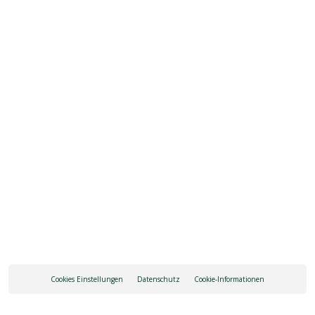
Öffnungszeiten
Heutige Öffnungszeiten: 08:00 - 19:30
ALLE ÖFFNUNGSZEITEN ANZEIGEN
ANREISE
Cookies Einstellungen
Datenschutz
Cookie-Informationen