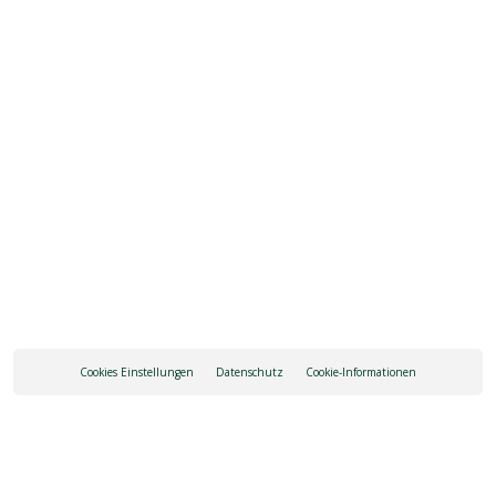
ALLE ÖFFNUNGSZEITEN ANZEIGEN
INFO ANFRAGE
ANREISE
Cookies Einstellungen
Datenschutz
Cookie-Informationen