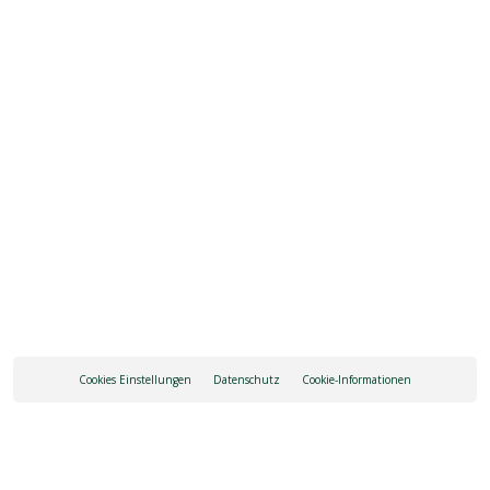
neri.fulvio@virgilio.it
INFO ANFRAGE
ANREISE
Cookies Einstellungen
Datenschutz
Cookie-Informationen