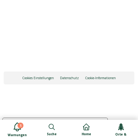
INFO ANFRAGE
ANREISE
Cookies Einstellungen
Datenschutz
Cookie-Informationen
Ihre Datenschutzeinstellungen
1
Hinweis bei Erhebung
Suche
Home
Orte &
Warnungen