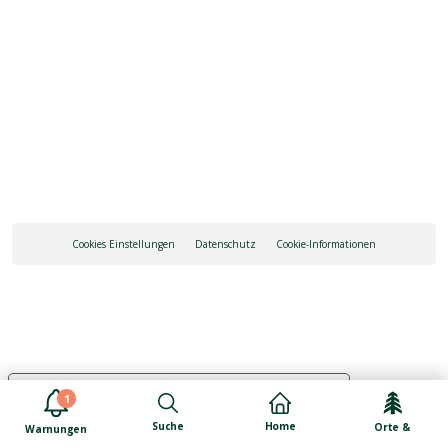
INFO ANFRAGE
ANREISE
Cookies Einstellungen
Datenschutz
Cookie-Informationen
Ihre Datenschutzeinstellungen
1
Hinweis bei Erhebung
Suche
Home
Orte &
Warnungen