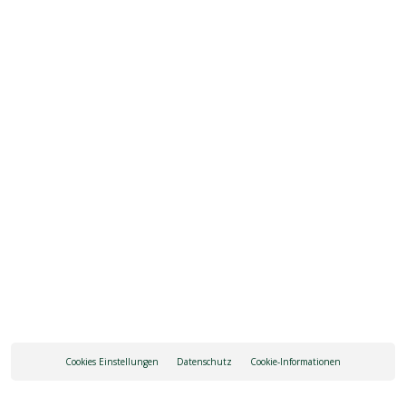
Info & Kontakte
Via Bortolon, 9 - 38010 Andalo (TN)
ANDALO
+390461585761
ANREISE
Cookies Einstellungen
Datenschutz
Cookie-Informationen